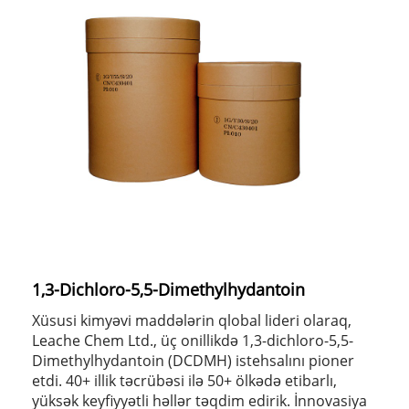
1,3-Dichloro-5,5-Dimethylhydantoin
Xüsusi kimyəvi maddələrin qlobal lideri olaraq,
Leache Chem Ltd., üç onillikdə 1,3-dichloro-5,5-
Dimethylhydantoin (DCDMH) istehsalını pioner
etdi. 40+ illik təcrübəsi ilə 50+ ölkədə etibarlı,
yüksək keyfiyyətli həllər təqdim edirik. İnnovasiya