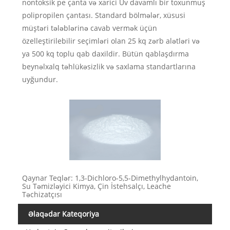
nontoksik pe çanta və xarici Uv davamlı bir toxunmuş
polipropilen çantası. Standard bölmələr, xüsusi
müştəri tələblərinə cavab vermək üçün
özelleştirilebilir seçimləri olan 25 kq zərb alətləri və
ya 500 kq toplu qab daxildir. Bütün qablaşdırma
beynəlxalq təhlükəsizlik və saxlama standartlarına
uyğundur.
Qaynar Teqlər: 1,3-Dichloro-5,5-Dimethylhydantoin,
Su Təmizləyici Kimya, Çin İstehsalçı, Leache
Təchizatçısı
Əlaqədar Kateqoriya