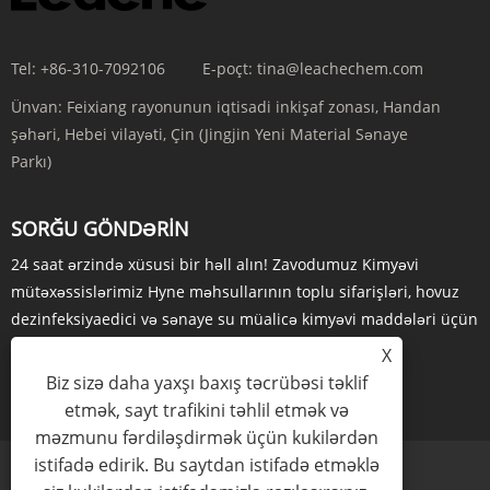
Tel:
+86-310-7092106
E-poçt:
tina@leachechem.com
Ünvan:
Feixiang rayonunun iqtisadi inkişaf zonası, Handan
şəhəri, Hebei vilayəti, Çin (Jingjin Yeni Material Sənaye
Parkı)
SORĞU GÖNDƏRIN
24 saat ərzində xüsusi bir həll alın! Zavodumuz Kimyəvi
mütəxəssislərimiz Hyne məhsullarının toplu sifarişləri, hovuz
dezinfeksiyaedici və sənaye su müalicə kimyəvi maddələri üçün
yüksək rəqabətli qiymətlər təklif edirlər.
X
Biz sizə daha yaxşı baxış təcrübəsi təklif
İNDİ SORUŞUN
etmək, sayt trafikini təhlil etmək və
məzmunu fərdiləşdirmək üçün kukilərdən
istifadə edirik. Bu saytdan istifadə etməklə