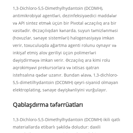
1,3-Dichloro-5,5-Dimethylhydantoin (DCDMH),
antimikrobiyal agentləri, dezinfeksiyaedici maddələr
və API sintez etmək üçün bir Pivotal əczaçılıq ara bir
vasitədir. Əczaçılıqdan kənarda, suyun təmizlənməsi
(hovuzlar, sənaye sistemləri) halogenasiyaya imkan
verir, toxuculuqda ağartma agenti rolunu oynayır və
inkişaf etmiş alov geriliyi üçün polimerləri
dəyişdirməyə imkan verir. Əczaçılıq ara kimi rolu
aqrokimyəvi prekursorlara və ixtisas qatran
istehsalına qədər uzanır. Bundan əlavə, 1,3-dichloro-
5,5-dimetilhydantoin (DCDMH) qeyri-siyanid olmayan
elektroplating, sənaye dəyişkənliyini vurğulayır.
Qablaşdırma təfərrüatları
1,3-Dichloro-5,5-Dimethylhydantoin (DCDMH) ikili qatlı
materiallarda etibarlı şəkildə doludur: daxili