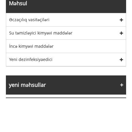
Məhsul
Əczaçılıq vasitəçiləri
Su təmizləyici kimyəvi maddələr
İncə kimyəvi maddələr
Yeni dezinfeksiyaedici
yeni məhsullar