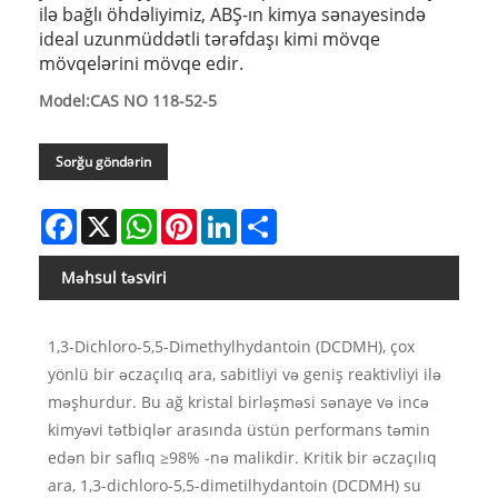
ilə bağlı öhdəliyimiz, ABŞ-ın kimya sənayesində
ideal uzunmüddətli tərəfdaşı kimi mövqe
mövqelərini mövqe edir.
Model:CAS NO 118-52-5
Sorğu göndərin
Facebook
X
WhatsApp
Pinterest
LinkedIn
Share
Məhsul təsviri
1,3-Dichloro-5,5-Dimethylhydantoin (DCDMH), çox
yönlü bir əczaçılıq ara, sabitliyi və geniş reaktivliyi ilə
məşhurdur. Bu ağ kristal birləşməsi sənaye və incə
kimyəvi tətbiqlər arasında üstün performans təmin
edən bir saflıq ≥98% -nə malikdir. Kritik bir əczaçılıq
ara, 1,3-dichloro-5,5-dimetilhydantoin (DCDMH) su