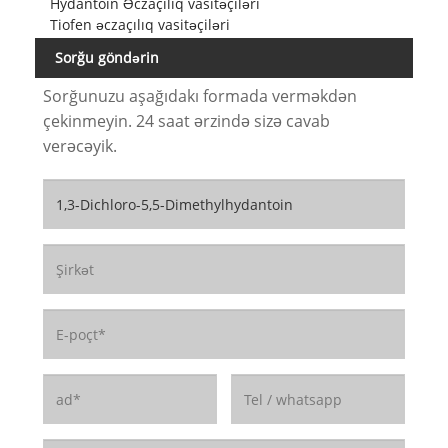
Hydantoin Əczaçılıq vasitəçiləri
Tiofen əczaçılıq vasitəçiləri
Sorğu göndərin
Sorğunuzu aşağıdakı formada verməkdən
çekinmeyin. 24 saat ərzində sizə cavab
verəcəyik.