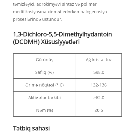
təmizləyici, aqrokimyəvi sintez və polimer
modifikasiyasına xidmət edərkən halogenasiya
proseslərində üstündür.
1,3-Dichloro-5,5-Dimethylhydantoin
(DCDMH) Xüsusiyyətləri
Görünüş
Ağ kristal toz
Saflıq (%)
≥98.0
Ərimə nöqtəsi (° C)
132-136
Aktiv xlor tərkibi
≥62.0
Nəm (%)
≤0.5
Tətbiq sahəsi