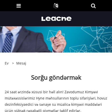
Ev
>
Mesaj
Sorğu göndərmək
24 saat ərzində xüsusi bir həll alın! Zavodumuz Kimyəvi
mütəxəssislərimiz Hyne məhsullarının toplu sifarişləri, hovuz
dezinfeksiyaedici və sənaye su müalicə kimyəvi maddələri
üçün yüksək rəqabətli qiymətlər təklif edirlər.