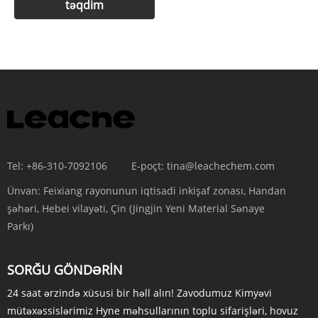
Tel:
+86-310-7092106
E-poçt:
tina@leachechem.com
Ünvan:
Feixiang rayonunun iqtisadi inkişaf zonası, Handan
şəhəri, Hebei vilayəti, Çin (Jingjin Yeni Material Sənaye
Parkı)
SORĞU GÖNDƏRIN
24 saat ərzində xüsusi bir həll alın! Zavodumuz Kimyəvi
mütəxəssislərimiz Hyne məhsullarının toplu sifarişləri, hovuz