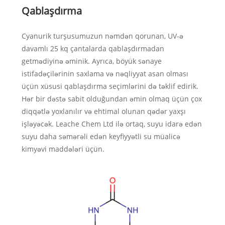
Qablaşdırma
Cyanurik turşusumuzun nəmdən qorunan, UV-ə
davamlı 25 kq çantalarda qablaşdırmadan
getmədiyinə əminik. Ayrıca, böyük sənaye
istifadəçilərinin saxlama və nəqliyyat asan olması
üçün xüsusi qablaşdırma seçimlərini də təklif edirik.
Hər bir dəstə sabit olduğundan əmin olmaq üçün çox
diqqətlə yoxlanılır və ehtimal olunan qədər yaxşı
işləyəcək. Leache Chem Ltd ilə ortaq, suyu idarə edən
suyu daha səmərəli edən keyfiyyətli su müalicə
kimyəvi maddələri üçün.