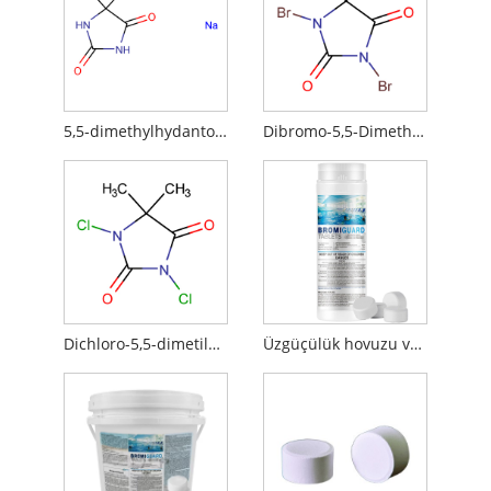
5,5-dimethylhydantoin natrium duzu
Dibromo-5,5-Dimethylhydantoin
Dichloro-5,5-dimetilhydantoin
Üzgüçülük hovuzu və spa üçün 1-bromo-3 -hloro-5,5-dimetilhydantoin