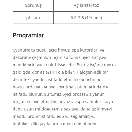
Görünüş
Ağ kristal toz
ph sıra
6.0-7.5 (1% həll)
Proqramlar
Cyanuric turşusu, açıq hovuz, spa kurortları və
dekorativ çeşmələri üçün su təmizləyici kimyəvi
maddələrin vacib bir hissəsidir. Bu, uv işığına məruz
qaldıqda xlor az təsirli ola bilər. Halogen adlı bir
dezinfeksiyaedici istifadə etməli olan ictimai
hovuzlarda və sənaye soyutma sistemlərində də
istifadə olunur. Su təmizləyici prosesə siyanur
turşusu əlavə etməklə, hovuz və spa sahibləri suyu
daha uzun müddət təmiz saxlaya, daha az kimyəvi
maddələrdən istifadə edə və sağlamlıq və
təhlükəsizlik qaydalarına əməl edə bilərlər.