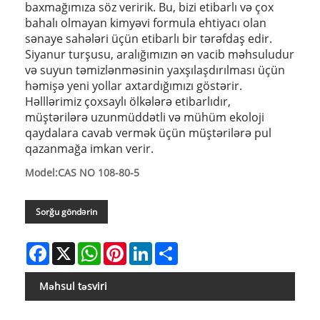
baxmağımıza söz veririk. Bu, bizi etibarlı və çox
bahalı olmayan kimyəvi formula ehtiyacı olan
sənaye sahələri üçün etibarlı bir tərəfdaş edir.
Siyanur turşusu, aralığımızın ən vacib məhsuludur
və suyun təmizlənməsinin yaxşılaşdırılması üçün
həmişə yeni yollar axtardığımızı göstərir.
Həlllərimiz çoxsaylı ölkələrə etibarlıdır,
müştərilərə uzunmüddətli və mühüm ekoloji
qaydalara cavab vermək üçün müştərilərə pul
qazanmağa imkan verir.
Model:CAS NO 108-80-5
Sorğu göndərin
Facebook
X
WhatsApp
Pinterest
LinkedIn
Share
Məhsul təsviri