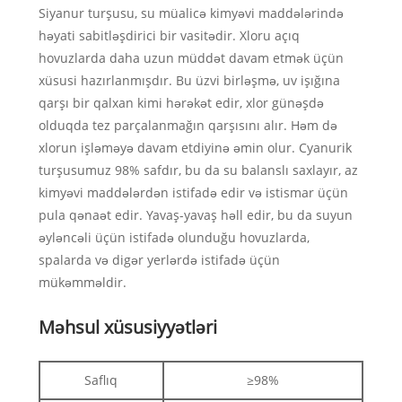
Siyanur turşusu, su müalicə kimyəvi maddələrində
həyati sabitləşdirici bir vasitədir. Xloru açıq
hovuzlarda daha uzun müddət davam etmək üçün
xüsusi hazırlanmışdır. Bu üzvi birləşmə, uv işığına
qarşı bir qalxan kimi hərəkət edir, xlor günəşdə
olduqda tez parçalanmağın qarşısını alır. Həm də
xlorun işləməyə davam etdiyinə əmin olur. Cyanurik
turşusumuz 98% safdır, bu da su balanslı saxlayır, az
kimyəvi maddələrdən istifadə edir və istismar üçün
pula qənaət edir. Yavaş-yavaş həll edir, bu da suyun
əyləncəli üçün istifadə olunduğu hovuzlarda,
spalarda və digər yerlərdə istifadə üçün
mükəmməldir.
Məhsul xüsusiyyətləri
Saflıq
≥98%