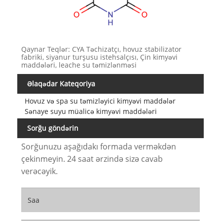
Qaynar Teqlər: CYA Təchizatçı, hovuz stabilizator
fabriki, siyanur turşusu istehsalçısı, Çin kimyəvi
maddələri, leache su təmizlənməsi
Əlaqədar Kateqoriya
Hovuz və spa su təmizləyici kimyəvi maddələr
Sənaye suyu müalicə kimyəvi maddələri
Sorğu göndərin
Sorğunuzu aşağıdakı formada verməkdən
çekinmeyin. 24 saat ərzində sizə cavab
verəcəyik.