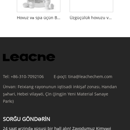
Hovuz və spa üçün BCDMH
Üzgüçülük hovuzu və spa üçün Bromine Tablet
Tel:
+86-310-7092106
E-poçt:
tina@leachechem.com
Ünvan:
Feixiang rayonunun iqtisadi inkişaf zonası, Handan
şəhəri, Hebei vilayəti, Çin (Jingjin Yeni Material Sənaye
Parkı)
SORĞU GÖNDƏRIN
24 saat ərzində xüsusi bir həll alın! Zavodumuz Kimyəvi