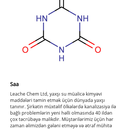
Saa
Leache Chem Ltd, yaxşı su müalicə kimyəvi
maddələri təmin etmək üçün dünyada yaxşı
tanınır. Şirkətin müxtəlif ölkələrdə kanalizasiya ilə
bağlı problemlərin yeni həlli olmasında 40 ildən
çox təcrübəyə malikdir. Müştərilərimiz üçün hər
zaman əlimizdən gələni etməyə və ətraf mühitə